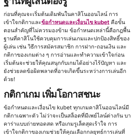
ฐานที่ผู้เล่นต้องรู้
ก่อนที่คุณจะเริ่มต้นเดิมพันในคาสิโนออนไลน์ การ
เข้าใจกติกาและ
ข้อกำหนดและเงื่อนไข kubet
คือขั้น
ตอนสำคัญที่ไม่ควรมองข้าม ข้อกำหนดเหล่านี้คือกฎพื้น
ฐานที่คาสิโนใช้ควบคุมการเล่นเกมและปกป้องสิทธิ์ของ
ผู้เล่น เช่น วิธีการสมัครสมาชิก การฝาก-ถอนเงิน และ
กติกาของเกมต่าง ๆ การอ่านและทำความเข้าใจก่อน
เริ่มต้นจะช่วยให้คุณสนุกกับเกมได้อย่างไร้ปัญหา และ
ยังช่วยลดข้อผิดพลาดที่อาจเกิดขึ้นระหว่างการเล่นอีก
ด้วย!
กติกาเกม เพิ่มโอกาสชนะ
ข้อกำหนดและเงื่อนไข kubet ทุกเกมคาสิโนออนไลน์มี
กติกาเฉพาะตัว ไม่ว่าจะเป็นสล็อตที่มีเพย์ไลน์ต่างกัน บา
คาร่าแบบถ่ายทอดสด หรือเกมรูเล็ตสุดเร้าใจ การ
เข้าใจกติกาของเกมช่วยให้คุณเลือกกลยุทธ์การเล่นที่