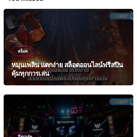
สล็อต
หมุนเพลิน แตกง่าย สล็อตออนไลน์ฟรีสปิน
คุ้มทุกการเล่น
อีสปอร์ต