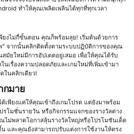
droid ทำให้คุณเพลิดเพลินได้ทุกที่ทุกเวลา
ียงไม่กี่ขั้นตอน คุณก็พร้อมลุย! เริ่มต้นด้วยการ
อพ” จากนั้นคลิกติดตั้งตามระบบปฏิบัติการของคุณ
นสมัยใหม่มีการอัปเดตอยู่เสมอ เพื่อให้คุณได้รับ
งในเรื่องความปลอดภัยและเกมใหม่ที่เพิ่มเข้ามา
กัดในคลิกเดียว!
มากมาย
้เพียงแค่ให้คุณเข้าถึงเกมโปรด แต่ยังมาพร้อม
โปรโมชั่นรายวัน หรือกิจกรรมแจกของรางวัลต่าง
คุณไม่พลาดโอกาสลุ้นรางวัลใหญ่หรือโปรโมชันเด็ด
ขึ้น และคุณยังสามารถปรับแต่งการใช้งานให้ตรง