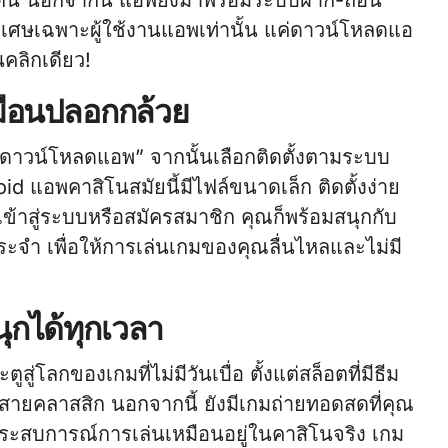
เต้น นอกจากนี้ แอพยังมาพร้อมระบบฝาก-ถอน
พิเศษเฉพาะผู้ใช้งานแอพเท่านั้น แค่ดาวน์โหลดแอ
คลิกเดียว!
มือนปลอกกล้วย
นู “ดาวน์โหลดแอพ” จากนั้นเลือกติดตั้งตามระบบ
id แอพคาสิโนสมัยนี้มีไฟล์ขนาดเล็ก ติดตั้งง่าย
ยงเข้าสู่ระบบหรือสมัครสมาชิก คุณก็พร้อมสนุกกับ
ะจำ เพื่อให้การเล่นเกมของคุณลื่นไหลและไม่มี
ุกได้ทุกเวลา
ลกของเกมที่ไม่มีวันเบื่อ ตั้งแต่สล็อตที่มีธีม
ายคลาสสิก นอกจากนี้ ยังมีเกมถ่ายทอดสดที่คุณ
ประสบการณ์การเล่นเหมือนอยู่ในคาสิโนจริง เกม