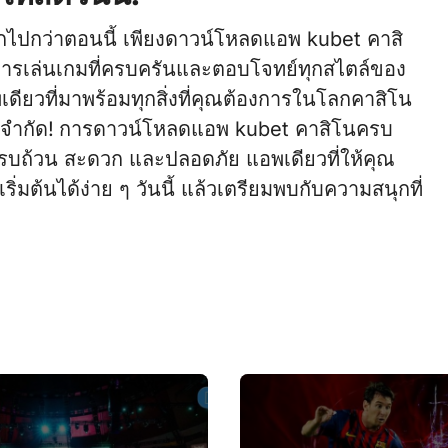
กไปกว่าตอนนี้ เพียงดาวน์โหลดแอพ kubet คาสิ
ารเล่นเกมที่ครบครันและตอบโจทย์ทุกสไตล์ของ
เดียวที่มาพร้อมทุกสิ่งที่คุณต้องการในโลกคาสิโน
จำกัด!
การดาวน์โหลดแอพ kubet คาสิโนครบ
ครบถ้วน สะดวก และปลอดภัย แอพเดียวที่ให้คุณ
ิ่มต้นได้ง่าย ๆ วันนี้ แล้วเตรียมพบกับความสนุกที่