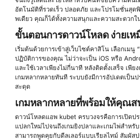
จนถึงรูเล็ตและไฮโลสำหรับคนที่ชอบความตื่น
อัตโนมัติที่รวดเร็ว ปลอดภัย และโปรโมชั่นสุด
พเดียว คุณก็ได้ทั้งความสนุกและความสะดวกใน
ขั้นตอนการดาวน์โหลด ง่ายเห
เริ่มต้นด้วยการเข้าสู่เว็บไซต์คาสิโน เลือกเม
ปฏิบัติการของคุณ ไม่ว่าจะเป็น iOS หรือ Andro
และใช้เวลาเพียงไม่กี่นาที หลังติดตั้งเสร็จ เพี
เกมหลากหลายทันที ระบบยังมีการอัปเดตเป็นปร
สะดุด
เกมหลากหลายที่พร้อมให้คุณสน
ดาวน์โหลดแอพ kubet ครบวงจรคือการเปิดประตูสู่โ
แปลกใหม่ไปจนถึงเกมยิงปลาและเกมไพ่สำหรับส
สามารถพูดคุยกับดีลเลอร์แบบเรียลไทม์ สัมผัส