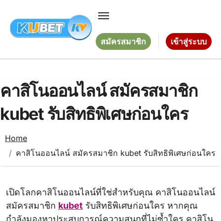
Skip
to
content
สมัครสมาชิก
เข้าสู่ระบบ
คาสิโนออนไลน์ สมัครสมาชิก
kubet รับสิทธิพิเศษก่อนใคร
Home
คาสิโนออนไลน์ สมัครสมาชิก kubet รับสิทธิพิเศษก่อนใคร
เปิดโลกคาสิโนออนไลน์ที่ใช่สำหรับคุณ คาสิโนออนไลน์
สมัครสมาชิก
kubet
รับสิทธิพิเศษก่อนใคร หากคุณ
กำลังมองหาประสบการณ์ความสนุกที่ไม่ซ้ำใคร คาสิโน