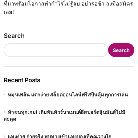
ที่มาพร้อมโอกาสทำกำไรไม่รู้จบ อย่ารอช้า ลงมือสมัคร
เลย!
Search
Search
Recent Posts
หมุนเพลิน แตกง่าย สล็อตออนไลน์ฟรีสปินคุ้มทุกการเล่น
ท้าชนทุกเกม! เดิมพันทัวร์นาเมนต์อีสปอร์ตลุ้นมันส์ไม่มี
สะดุด
แทงง่าย จ่ายจริง พบทางเข้าแทงบอลที่คุณวางใจ