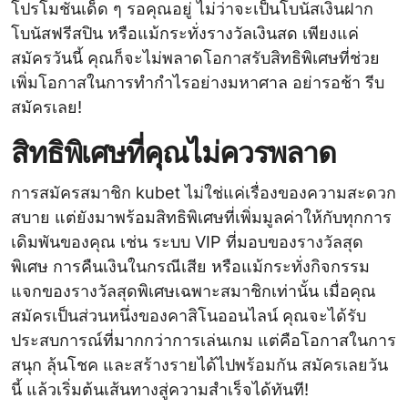
โปรโมชันเด็ด ๆ รอคุณอยู่ ไม่ว่าจะเป็นโบนัสเงินฝาก
โบนัสฟรีสปิน หรือแม้กระทั่งรางวัลเงินสด เพียงแค่
สมัครวันนี้ คุณก็จะไม่พลาดโอกาสรับสิทธิพิเศษที่ช่วย
เพิ่มโอกาสในการทำกำไรอย่างมหาศาล อย่ารอช้า รีบ
สมัครเลย!
สิทธิพิเศษที่คุณไม่ควรพลาด
การสมัครสมาชิก kubet ไม่ใช่แค่เรื่องของความสะดวก
สบาย แต่ยังมาพร้อมสิทธิพิเศษที่เพิ่มมูลค่าให้กับทุกการ
เดิมพันของคุณ เช่น ระบบ VIP ที่มอบของรางวัลสุด
พิเศษ การคืนเงินในกรณีเสีย หรือแม้กระทั่งกิจกรรม
แจกของรางวัลสุดพิเศษเฉพาะสมาชิกเท่านั้น เมื่อคุณ
สมัครเป็นส่วนหนึ่งของคาสิโนออนไลน์ คุณจะได้รับ
ประสบการณ์ที่มากกว่าการเล่นเกม แต่คือโอกาสในการ
สนุก ลุ้นโชค และสร้างรายได้ไปพร้อมกัน สมัครเลยวัน
นี้ แล้วเริ่มต้นเส้นทางสู่ความสำเร็จได้ทันที!