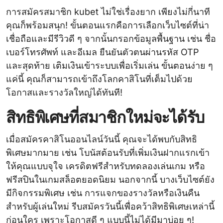
การสมัครสมาชิก kubet ไม่ใช่เรื่องยาก เพียงไม่กี่นาที
คุณก็พร้อมสนุก! ขั้นตอนแรกคือการเลือกเว็บไซต์ที่น่า
เชื่อถือและมีรีวิวดี ๆ จากนั้นกรอกข้อมูลพื้นฐาน เช่น ชื่อ
เบอร์โทรศัพท์ และอีเมล ยืนยันตัวตนผ่านรหัส OTP
และสุดท้าย เติมเงินเข้าระบบเพื่อเริ่มเล่น ขั้นตอนง่าย ๆ
แค่นี้ คุณก็สามารถเข้าถึงโลกคาสิโนที่เต็มไปด้วย
โอกาสและรางวัลใหญ่ได้ทันที!
สิทธิพิเศษที่สมาชิกใหม่จะได้รับ
เมื่อสมัครคาสิโนออนไลน์วันนี้ คุณจะได้พบกับสิทธิ
พิเศษมากมาย เช่น โบนัสต้อนรับที่เพิ่มเงินฝากแรกเข้า
ให้คุณแบบจุใจ เครดิตฟรีสำหรับทดลองเล่นเกม หรือ
ฟรีสปินในเกมสล็อตยอดนิยม นอกจากนี้ บางเว็บไซต์ยัง
มีกิจกรรมพิเศษ เช่น การแจกของรางวัลหรือเงินคืน
สำหรับผู้เล่นใหม่ รีบสมัครวันนี้เพื่อคว้าสิทธิพิเศษเหล่านี้
ก่อนใคร เพราะโอกาสดี ๆ แบบนี้ไม่ได้มีมาบ่อย ๆ!