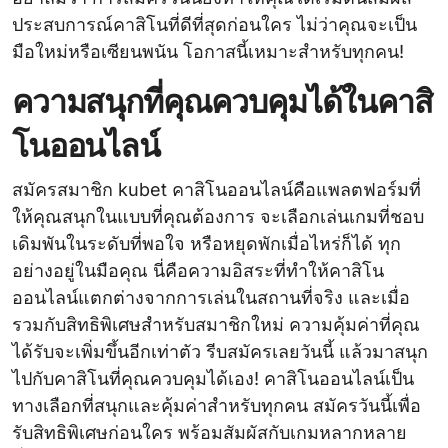
ประสบการณ์คาสิโนที่ดีที่สุดก่อนใคร ไม่ว่าคุณจะเป็น
มือใหม่หรือเซียนพนัน โอกาสนี้เหมาะสำหรับทุกคน!
ความสนุกที่คุณควบคุมได้ในคาสิ
โนออนไลน์
สมัครสมาชิก kubet คาสิโนออนไลน์คือแพลตฟอร์มที่
ให้คุณสนุกในแบบที่คุณต้องการ จะเลือกเล่นเกมที่ชอบ
เดิมพันในระดับที่พอใจ หรือหยุดพักเมื่อไหร่ก็ได้ ทุก
อย่างอยู่ในมือคุณ นี่คือความอิสระที่ทำให้คาสิโน
ออนไลน์แตกต่างจากการเล่นในสถานที่จริง และเมื่อ
รวมกับสิทธิพิเศษสำหรับสมาชิกใหม่ ความคุ้มค่าที่คุณ
ได้รับจะเพิ่มขึ้นอีกเท่าตัว รีบสมัครเลยวันนี้ แล้วมาสนุก
ไปกับคาสิโนที่คุณควบคุมได้เอง! คาสิโนออนไลน์เป็น
ทางเลือกที่สนุกและคุ้มค่าสำหรับทุกคน สมัครวันนี้เพื่อ
รับสิทธิพิเศษก่อนใคร พร้อมสัมผัสกับเกมหลากหลาย