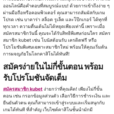
ออนไลน์คือคำตอบที่สมบูรณ์แบบ! ด้วยการเข้าถึงง่าย ๆ
ผ่านมือถือหรือคอมพิวเตอร์ คุณสามารถสัมผัสกับเกม
โปรด เช่น บาคาร่า สล็อต รูเล็ต และโป๊กเกอร์ ได้ทุกที่
ทุกเวลา ความตื่นเต้นไม่ได้หยุดเพียงเท่านี้ เพราะเมื่อ
สมัครสมาชิกวันนี้ คุณจะได้รับสิทธิพิเศษก่อนใคร สมัคร
สมาชิก kubet เช่น โบนัสต้อนรับ เครดิตฟรี หรือ
โปรโมชันพิเศษเฉพาะสมาชิกใหม่ พร้อมให้คุณเริ่มต้น
การผจญภัยในโลกคาสิโนได้ทันที!
สมัครง่ายในไม่กี่ขั้นตอน พร้อม
รับโปรโมชันจัดเต็ม
สมัครสมาชิก kubet
ง่ายกว่าที่คุณคิด! เพียงไม่กี่ขั้น
ตอน เช่น กรอกข้อมูลส่วนตัว เลือกวิธีการชำระเงิน และ
ยืนยันตัวตน คุณก็สามารถเข้าสู่ระบบและเริ่มสนุกกับ
เกมได้ทันที ที่สำคัญ เว็บไซต์คาสิโนชั้นนำมักมี