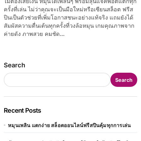
ไม่ต้องเสียเงิน หมุนได้เพลินๆ พร้อมลุ้นแจ็คพอตแตกทุก
ครั้งที่เล่น ไม่ว่าคุณจะเป็นมือใหม่หรือเซียนสล็อต ฟรีส
ปินเป็นตัวช่วยที่เพิ่มโอกาสชนะอย่างแท้จริง แถมยังได้
สัมผัสความตื่นเต้นทุกครั้งที่วงล้อหมุน เกมคุณภาพจาก
ค่ายดัง ภาพสวย คมชัด...
Search
Search
Recent Posts
หมุนเพลิน แตกง่าย สล็อตออนไลน์ฟรีสปินคุ้มทุกการเล่น