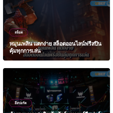
สล็อต
หมุนเพลิน แตกง่าย สล็อตออนไลน์ฟรีสปิน
คุ้มทุกการเล่น
อีสปอร์ต