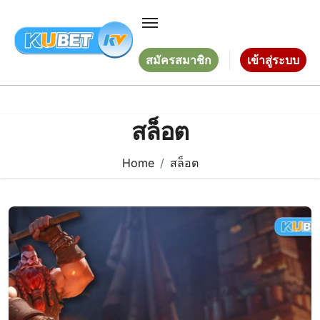
Skip
to
content
สมัครสมาชิก
เข้าสู่ระบบ
สล็อต
Home
สล็อต